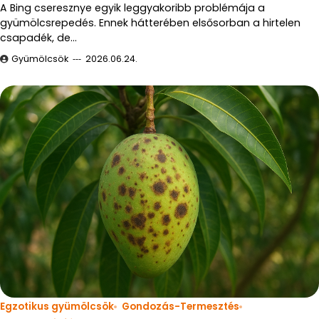
A Bing cseresznye egyik leggyakoribb problémája a
gyümölcsrepedés. Ennek hátterében elsősorban a hirtelen
csapadék, de…
Gyümölcsök
2026.06.24.
Egzotikus gyümölcsök
Gondozás-Termesztés