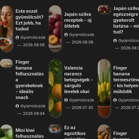
Japán szilv
Este eszel
Japán szilva
egészségre
gyümölcsöt?
receptek – új
gyakorolt
Ezt jobb, ha
ötletek
hatása – mi
tudod
tud?
Gyümölcsök
Gyümölcsök
Gyümölcs
2026.08.06.
2026.08.06.
2026.08.
Finger
banana
Valencia
Finger
felhasználás
narancs
banana
a
betegségek –
termesztés
gyerekeknek
sárguló
– kis helyen 
– ideális
levelek okai
működik
snack
Gyümölcsök
Gyümölcs
Gyümölcsök
2026.07.30.
2026.07.2
2026.08.04.
Ez az
Mini kiwi
egzotikus
Finger
felhasználás