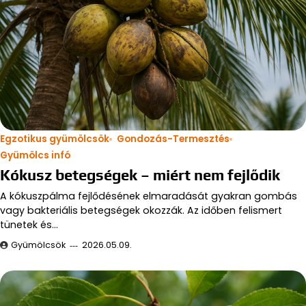
Egzotikus gyümölcsök
Gondozás-Termesztés
Gyümölcs infó
Kókusz betegségek – miért nem fejlődik
A kókuszpálma fejlődésének elmaradását gyakran gombás
vagy bakteriális betegségek okozzák. Az időben felismert
tünetek és…
Gyümölcsök
2026.05.09.