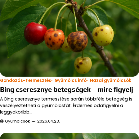
Gondozás-Termesztés
Gyümölcs infó
Hazai gyümölcsök
Bing cseresznye betegségek – mire figyelj
A Bing cseresznye termesztése során többféle betegség is
veszélyeztetheti a gyümölcsfát. Érdemes odafigyelni a
leggyakoribb…
Gyümölcsök
2026.04.23.