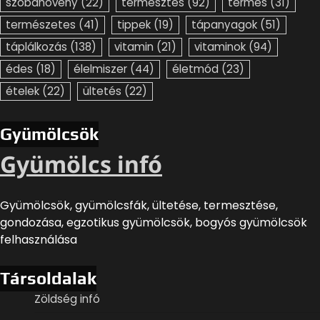
szobanövény
(22)
termesztés
(92)
termés
(31)
természetes
(41)
tippek
(19)
tápanyagok
(51)
táplálkozás
(138)
vitamin
(21)
vitaminok
(94)
édes
(18)
élelmiszer
(44)
életmód
(23)
ételek
(22)
ültetés
(22)
Gyümölcsök
Gyümölcs infó
Gyümölcsök, gyümölcsfák, ültetése, termesztése,
gondozása, egzotikus gyümölcsök, bogyós gyümölcsök
felhasználása
Társoldalak
Zöldség infó