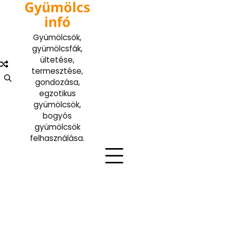
Gyümölcs
Skip
to
infó
content
Gyümölcsök,
gyümölcsfák,
ültetése,
termesztése,
gondozása,
egzotikus
gyümölcsök,
bogyós
gyümölcsök
felhasználása.