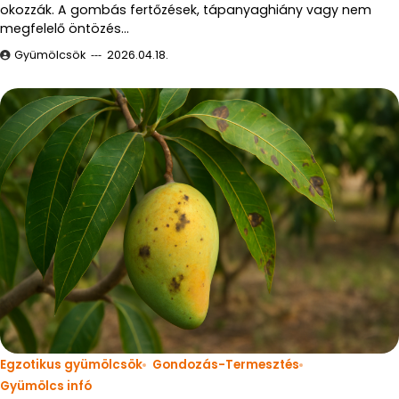
okozzák. A gombás fertőzések, tápanyaghiány vagy nem
megfelelő öntözés…
Gyümölcsök
2026.04.18.
Egzotikus gyümölcsök
Gondozás-Termesztés
Gyümölcs infó