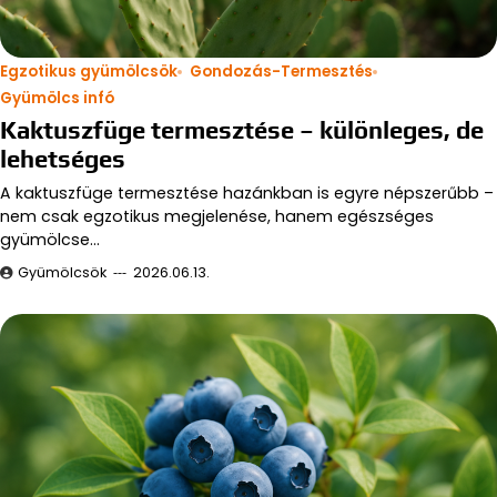
Egzotikus gyümölcsök
Gondozás-Termesztés
Gyümölcs infó
Kaktuszfüge termesztése – különleges, de
lehetséges
A kaktuszfüge termesztése hazánkban is egyre népszerűbb –
nem csak egzotikus megjelenése, hanem egészséges
gyümölcse…
Gyümölcsök
2026.06.13.