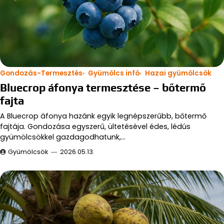
Gondozás-Termesztés
Gyümölcs infó
Hazai gyümölcsök
Bluecrop áfonya termesztése – bőtermő
fajta
A Bluecrop áfonya hazánk egyik legnépszerűbb, bőtermő
fajtája. Gondozása egyszerű, ültetésével édes, lédús
gyümölcsökkel gazdagodhatunk,…
Gyümölcsök
2026.05.13.