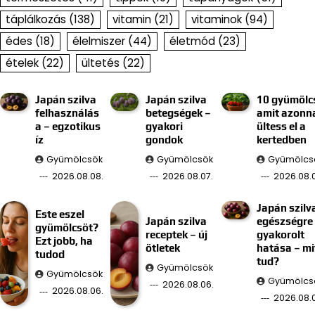
táplálkozás
(138)
vitamin
(21)
vitaminok
(94)
édes
(18)
élelmiszer
(44)
életmód
(23)
ételek
(22)
ültetés
(22)
Japán szilva
Japán szilva
10 gyümölc
felhasználás
betegségek –
amit azonn
a – egzotikus
gyakori
ültess el a
íz
gondok
kertedben
Gyümölcsök
Gyümölcsök
Gyümölcs
2026.08.08.
2026.08.07.
2026.08.0
Japán szilv
Este eszel
Japán szilva
egészségre
gyümölcsöt?
receptek – új
gyakorolt
Ezt jobb, ha
ötletek
hatása – mi
tudod
tud?
Gyümölcsök
Gyümölcsök
Gyümölcs
2026.08.06.
2026.08.06.
2026.08.