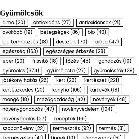
Gyümölcsök
alma
(20)
antioxidáns
(27)
antioxidánsok
(21)
avokádó
(19)
betegségek
(86)
bio
(40)
bio termesztés
(18)
desszert
(70)
diéta
(47)
egészség
(163)
egészséges étkezés
(28)
eper
(20)
frissítő
(18)
főzés
(45)
gondozás
(19)
gyümölcs
(374)
gyümölcsfa
(27)
gyümölcsfák
(38)
jótékony hatás
(26)
kert
(23)
kertészet
(221)
kertészkedés
(20)
konyha
(106)
kártevők
(18)
mangó
(18)
mezőgazdaság
(42)
növények
(48)
növénygondozás
(47)
növényvédelem
(104)
növényápolás
(27)
receptek
(161)
szobanövény
(22)
termesztés
(92)
termés
(31)
természetes
(41)
tippek
(19)
tápanyagok
(51)