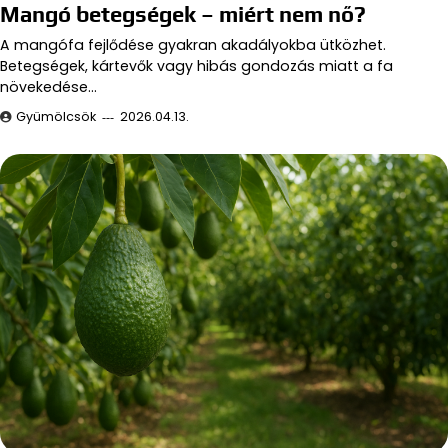
Mangó betegségek – miért nem nő?
A mangófa fejlődése gyakran akadályokba ütközhet.
Betegségek, kártevők vagy hibás gondozás miatt a fa
növekedése…
Gyümölcsök
2026.04.13.