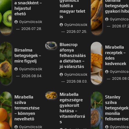
gyümölcs
banana
a snackként –
túléli a
betegségek
héjastul
magyar telet
gyakori hib
ehető
is
Gyümölcs
Gyümölcsök
Gyümölcsök
2026.07.2
2026.07.28.
2026.07.25.
Bluecrop
Mirabella
Birsalma
áfonya
receptek –
betegségek –
felhasználás
édes
mire figyelj
a diétában –
kedvencek
jó választás
Gyümölcsök
Gyümölcs
Gyümölcsök
2026.08.04.
2026.08.
2026.08.03.
Mirabella
Mirabella
Stanley
egészségre
szilva
szilva
gyakorolt
termesztése
betegségek
hatása –
– könnyen
monília
vitaminforrá
nevelhető
felismerése
s
Gyümölcsök
Gyümölcs