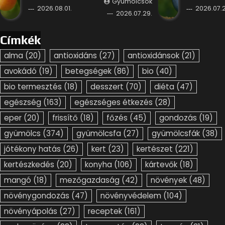
Gyümölcsök
2026.08.01.
2026.07.2
2026.07.29.
Címkék
alma
(20)
antioxidáns
(27)
antioxidánsok
(21)
avokádó
(19)
betegségek
(86)
bio
(40)
bio termesztés
(18)
desszert
(70)
diéta
(47)
egészség
(163)
egészséges étkezés
(28)
eper
(20)
frissítő
(18)
főzés
(45)
gondozás
(19)
gyümölcs
(374)
gyümölcsfa
(27)
gyümölcsfák
(38)
jótékony hatás
(26)
kert
(23)
kertészet
(221)
kertészkedés
(20)
konyha
(106)
kártevők
(18)
mangó
(18)
mezőgazdaság
(42)
növények
(48)
növénygondozás
(47)
növényvédelem
(104)
növényápolás
(27)
receptek
(161)