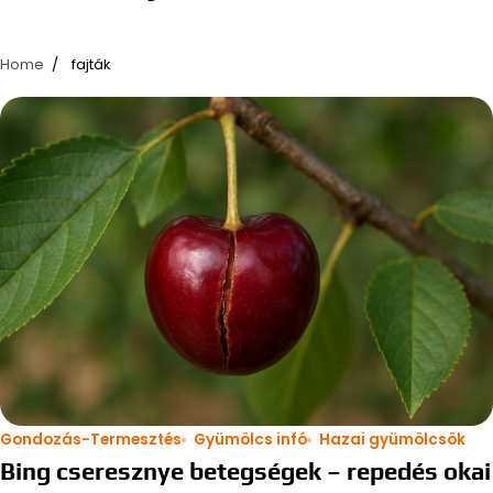
Home
fajták
Gondozás-Termesztés
Gyümölcs infó
Hazai gyümölcsök
Bing cseresznye betegségek – repedés okai