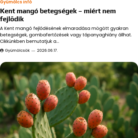
Gyümölcs infó
Kent mangó betegségek – miért nem
fejlődik
A Kent mangó fejlődésének elmaradása mögött gyakran
betegségek, gombafertőzések vagy tápanyaghiány állhat.
Cikkünkben bemutatjuk a…
Gyümölcsök
2026.06.17.