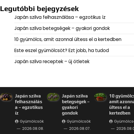
Legutóbbi bejegyzések
Japán szilva felhasználása – egzotikus íz
Japán szilva betegségek – gyakori gondok
10 gyümölcs, amit azonnal ültess el a kertedben
Este eszel gyümölcsöt? Ezt jobb, ha tudod
Japán szilva receptek – új ötletek
Japán szilva
Japán szilva
10 gyümölc
felhasználás
betegségek –
amit azonn
a – egzotikus
gyakori
ültess el a
íz
gondok
kertedben
Gyümölcsök
Gyümölcsök
Gyümölcs
2026.08.08.
2026.08.07.
2026.08.0