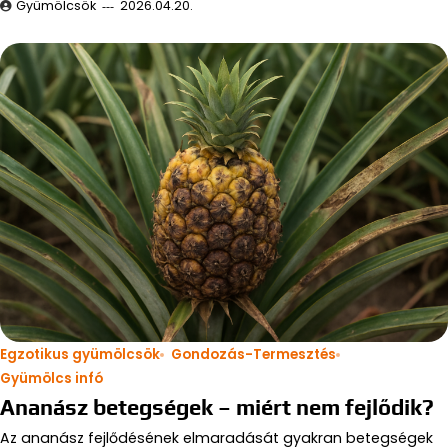
Gyümölcsök
2026.04.20.
Egzotikus gyümölcsök
Gondozás-Termesztés
Gyümölcs infó
Ananász betegségek – miért nem fejlődik?
Az ananász fejlődésének elmaradását gyakran betegségek