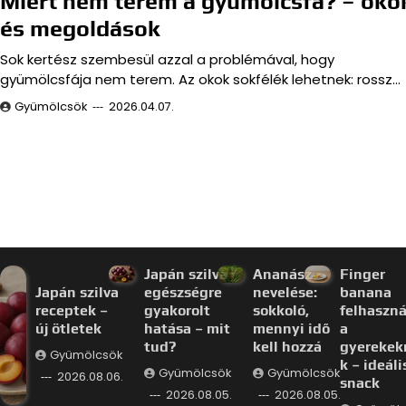
Miért nem terem a gyümölcsfa? – oko
és megoldások
Sok kertész szembesül azzal a problémával, hogy
gyümölcsfája nem terem. Az okok sokfélék lehetnek: rossz…
Gyümölcsök
2026.04.07.
Japán szilva
Ananász
Finger
Japán szilva
egészségre
nevelése:
banana
receptek –
gyakorolt
sokkoló,
felhaszná
új ötletek
hatása – mit
mennyi idő
a
tud?
kell hozzá
gyerekek
Gyümölcsök
k – ideáli
Gyümölcsök
Gyümölcsök
2026.08.06.
snack
2026.08.05.
2026.08.05.