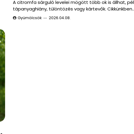
A citromfa sárguló levelei mögött több ok is állhat, pé
tápanyaghiány, túlöntözés vagy kártevők. Cikkünkben
Gyümölcsök
2026.04.08.