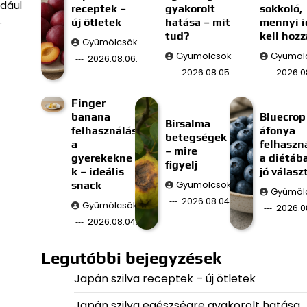
ldául
receptek –
gyakorolt
sokkoló,
…
új ötletek
hatása – mit
mennyi i
tud?
kell hozz
Gyümölcsök
Gyümölcsök
Gyümöl
2026.08.06.
2026.08.05.
2026.0
Finger
banana
Bluecrop
Birsalma
felhasználás
áfonya
betegségek
a
felhaszn
– mire
gyerekekne
a diétáb
figyelj
k – ideális
jó válasz
snack
Gyümölcsök
Gyümöl
2026.08.04.
Gyümölcsök
2026.0
2026.08.04.
Legutóbbi bejegyzések
Japán szilva receptek – új ötletek
Japán szilva egészségre gyakorolt hatása