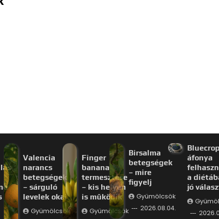
k
Bluecro
Birsalma
Valencia
Finger
áfonya
betegségek
lás
narancs
banana
felhaszn
– mire
betegségek
termesztése
a diétáb
figyelj
ne
– sárguló
– kis helyen
jó válas
s
levelek okai
is működik
Gyümölcsök
Gyümöl
2026.08.04.
Gyümölcsök
Gyümölcsök
2026.0