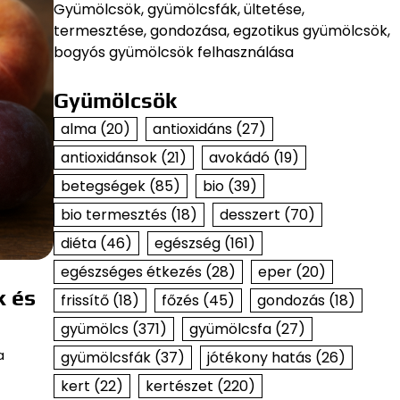
Gyümölcsök, gyümölcsfák, ültetése,
termesztése, gondozása, egzotikus gyümölcsök,
bogyós gyümölcsök felhasználása
Gyümölcsök
alma
(20)
antioxidáns
(27)
antioxidánsok
(21)
avokádó
(19)
betegségek
(85)
bio
(39)
bio termesztés
(18)
desszert
(70)
diéta
(46)
egészség
(161)
egészséges étkezés
(28)
eper
(20)
k és
frissítő
(18)
főzés
(45)
gondozás
(18)
gyümölcs
(371)
gyümölcsfa
(27)
a
gyümölcsfák
(37)
jótékony hatás
(26)
kert
(22)
kertészet
(220)