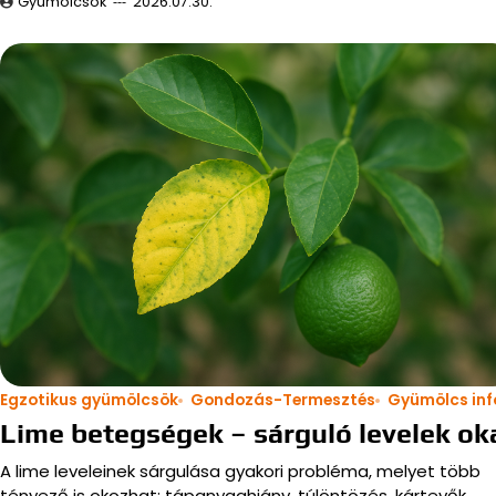
Gyümölcsök
2026.07.30.
Egzotikus gyümölcsök
Gondozás-Termesztés
Gyümölcs inf
Lime betegségek – sárguló levelek ok
A lime leveleinek sárgulása gyakori probléma, melyet több
tényező is okozhat: tápanyaghiány, túlöntözés, kártevők