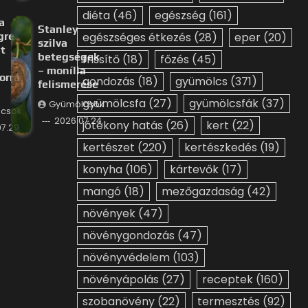
diéta
(46)
egészség
(161)
a
Stanley
gre
egészséges étkezés
(28)
eper
(20)
szilva
t
betegségek
frissítő
(18)
főzés
(45)
– monília
orrá
gondozás
(18)
gyümölcs
(371)
felismerése
gyümölcsfa
(27)
gyümölcsfák
(37)
Gyümölcsök
csök
2026.07.24.
jótékony hatás
(26)
kert
(22)
7.29.
kertészet
(220)
kertészkedés
(19)
konyha
(106)
kártevők
(17)
mangó
(18)
mezőgazdaság
(42)
növények
(47)
növénygondozás
(47)
növényvédelem
(103)
növényápolás
(27)
receptek
(160)
szobanövény
(22)
termesztés
(92)