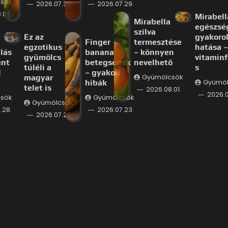
sök
2026.07.30.
2026.07.29.
.04.
Mirabell
Mirabella
egészsé
szilva
Ez az
gyakorol
Finger
termesztése
egzotikus
hatása –
lás
banana
– könnyen
gyümölcs
vitaminf
ént
betegségek
nevelhető
túléli a
s
l
– gyakori
magyar
Gyümölcsök
hibák
Gyümöl
telet is
2026.08.01.
2026.0
sök
Gyümölcsök
Gyümölcsök
.28.
2026.07.23.
2026.07.25.