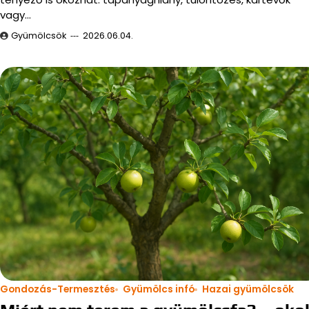
vagy…
Gyümölcsök
2026.06.04.
Gondozás-Termesztés
Gyümölcs infó
Hazai gyümölcsök