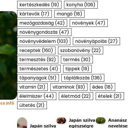
kertészkedés
(19)
konyha
(106)
kártevők
(17)
mangó
(18)
mezőgazdaság
(42)
növények
(47)
növénygondozás
(47)
növényvédelem
(103)
növényápolás
(27)
receptek
(160)
szobanövény
(22)
termesztés
(92)
termés
(30)
természetes
(41)
tippek
(19)
tápanyagok
(51)
táplálkozás
(136)
vitamin
(21)
vitaminok
(93)
édes
(18)
élelmiszer
(44)
életmód
(22)
ételek
(21)
cs infó
ültetés
(21)
Japán szilva
Ananász
Japán szilva
egészségre
nevelése