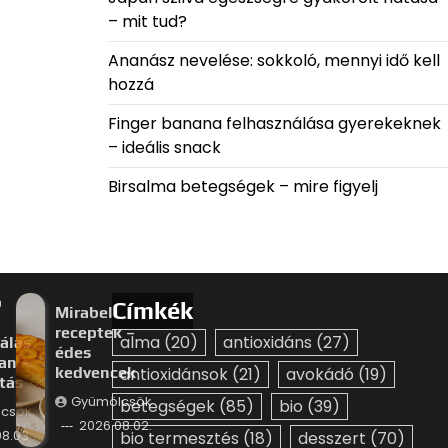
– mit tud?
Ananász nevelése: sokkoló, mennyi idő kell
hozzá
Finger banana felhasználása gyerekeknek
– ideális snack
Birsalma betegségek – mire figyelj
p
Címkék
Mirabella
receptek –
alma
(20)
antioxidáns
(27)
álás
édes
an –
kedvencek
antioxidánsok
(21)
avokádó
(19)
ztás
Gyümölcsök
betegségek
(85)
bio
(39)
csök
2026.08.02.
8.03.
bio termesztés
(18)
desszert
(70)