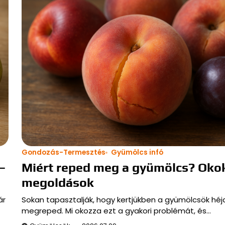
Gondozás-Termesztés
Gyümölcs infó
–
Miért reped meg a gyümölcs? Oko
megoldások
ár
Sokan tapasztalják, hogy kertjükben a gyümölcsök héj
megreped. Mi okozza ezt a gyakori problémát, és…