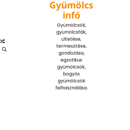
Gyümölcs
Skip
to
infó
content
Gyümölcsök,
gyümölcsfák,
ültetése,
termesztése,
gondozása,
egzotikus
gyümölcsök,
bogyós
gyümölcsök
felhasználása.