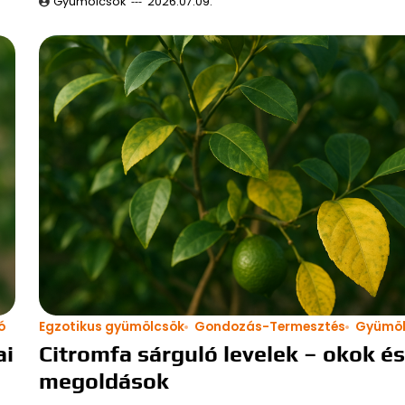
Gyümölcsök
2026.07.09.
ó
Egzotikus gyümölcsök
Gondozás-Termesztés
Gyümöl
ai
Citromfa sárguló levelek – okok és
megoldások