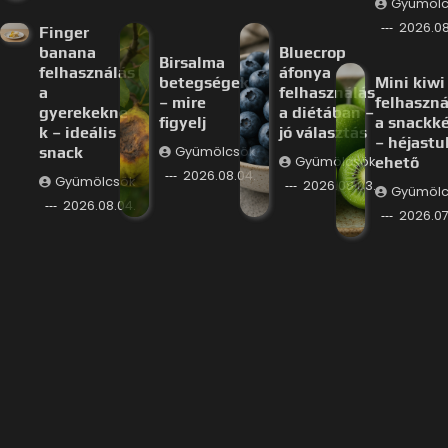
Gyümölc
2026.08
Finger
banana
Bluecrop
Birsalma
felhasználás
áfonya
betegségek
Mini kiwi
a
felhasználás
– mire
felhaszná
gyerekekne
a diétában –
figyelj
a snackk
k – ideális
jó választás
– héjastu
snack
Gyümölcsök
Gyümölcsök
ehető
2026.08.04.
Gyümölcsök
2026.08.03.
Gyümölc
2026.08.04.
2026.07