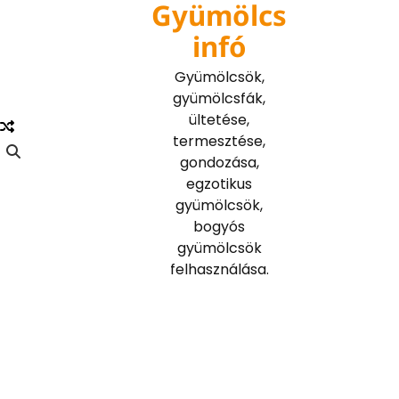
Gyümölcs
Skip
to
infó
content
Gyümölcsök,
gyümölcsfák,
ültetése,
termesztése,
gondozása,
egzotikus
gyümölcsök,
bogyós
gyümölcsök
felhasználása.