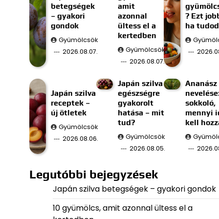
betegségek
amit
gyümölc
– gyakori
azonnal
? Ezt job
gondok
ültess el a
ha tudod
kertedben
Gyümölcsök
Gyümöl
Gyümölcsök
2026.08.07.
2026.0
2026.08.07.
Japán szilva
Ananász
Japán szilva
egészségre
nevelése
receptek –
gyakorolt
sokkoló,
új ötletek
hatása – mit
mennyi i
tud?
kell hozz
Gyümölcsök
Gyümölcsök
Gyümöl
2026.08.06.
2026.08.05.
2026.0
Legutóbbi bejegyzések
Japán szilva betegségek – gyakori gondok
10 gyümölcs, amit azonnal ültess el a