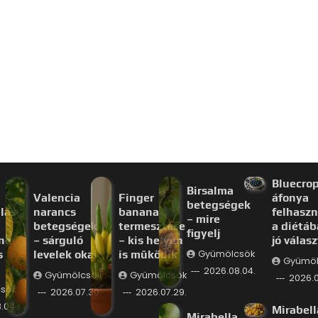
Bluecro
Birsalma
Valencia
Finger
áfonya
betegségek
lás
narancs
banana
felhaszn
– mire
betegségek
termesztése
a diétáb
figyelj
ne
– sárguló
– kis helyen
jó válas
s
levelek okai
is működik
Gyümölcsök
Gyümöl
2026.08.04.
Gyümölcsök
Gyümölcsök
2026.0
sök
2026.07.30.
2026.07.29.
.04.
Mirabell
Mirabella