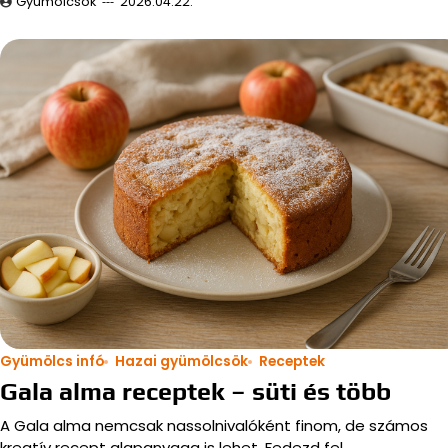
Gyümölcsök
2026.04.22.
Gyümölcs infó
Hazai gyümölcsök
Receptek
Gala alma receptek – süti és több
A Gala alma nemcsak nassolnivalóként finom, de számos
kreatív recept alapanyaga is lehet. Fedezd fel…