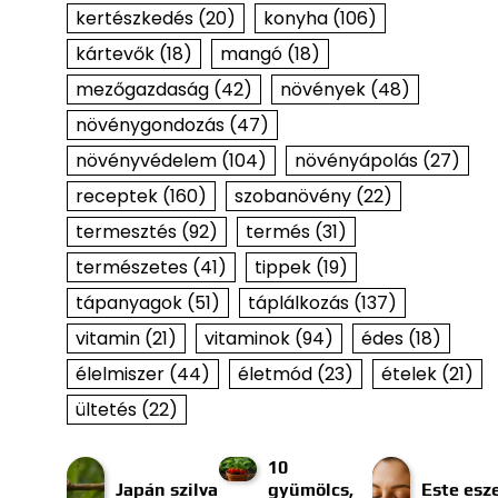
kertészkedés
(20)
konyha
(106)
kártevők
(18)
mangó
(18)
mezőgazdaság
(42)
növények
(48)
növénygondozás
(47)
növényvédelem
(104)
növényápolás
(27)
receptek
(160)
szobanövény
(22)
termesztés
(92)
termés
(31)
természetes
(41)
tippek
(19)
tápanyagok
(51)
táplálkozás
(137)
vitamin
(21)
vitaminok
(94)
édes
(18)
élelmiszer
(44)
életmód
(23)
ételek
(21)
ültetés
(22)
10
Japán szilva
gyümölcs,
Este esze