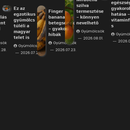
egészsé
szilva
Ez az
gyakorol
Finger
termesztése
egzotikus
hatása –
lás
banana
– könnyen
gyümölcs
vitaminf
ént
betegségek
nevelhető
túléli a
s
l
– gyakori
magyar
Gyümölcsök
hibák
Gyümöl
telet is
2026.08.01.
2026.0
sök
Gyümölcsök
Gyümölcsök
.28.
2026.07.23.
2026.07.25.