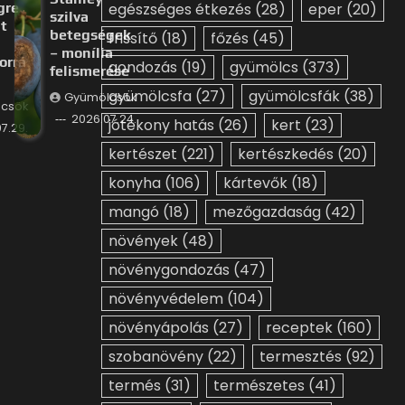
gre
egészséges étkezés
(28)
eper
(20)
szilva
t
betegségek
frissítő
(18)
főzés
(45)
– monília
orrá
gondozás
(19)
gyümölcs
(373)
felismerése
gyümölcsfa
(27)
gyümölcsfák
(38)
Gyümölcsök
csök
2026.07.24.
jótékony hatás
(26)
kert
(23)
7.29.
kertészet
(221)
kertészkedés
(20)
konyha
(106)
kártevők
(18)
mangó
(18)
mezőgazdaság
(42)
növények
(48)
növénygondozás
(47)
növényvédelem
(104)
növényápolás
(27)
receptek
(160)
szobanövény
(22)
termesztés
(92)
termés
(31)
természetes
(41)