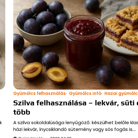
Gyümölcs felhasználás
Gyümölcs infó
Hazai gyümölc
Szilva felhasználása – lekvár, süti 
több
k
A szilva sokoldalúsága lenyűgöző: készülhet belőle kla
házi lekvár, ínycsiklandó sütemény vagy sós fogás is.…