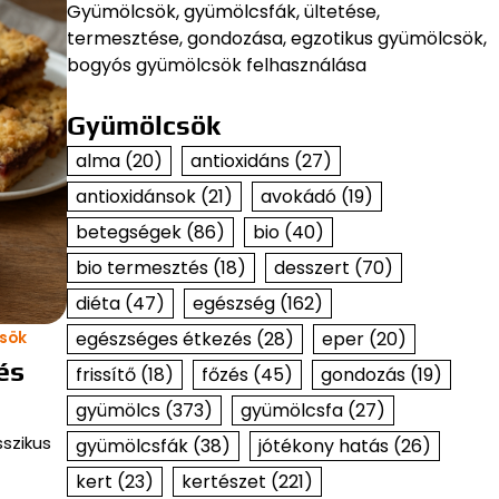
Gyümölcsök, gyümölcsfák, ültetése,
termesztése, gondozása, egzotikus gyümölcsök,
bogyós gyümölcsök felhasználása
Gyümölcsök
alma
(20)
antioxidáns
(27)
antioxidánsok
(21)
avokádó
(19)
betegségek
(86)
bio
(40)
bio termesztés
(18)
desszert
(70)
diéta
(47)
egészség
(162)
egészséges étkezés
(28)
eper
(20)
sök
és
frissítő
(18)
főzés
(45)
gondozás
(19)
gyümölcs
(373)
gyümölcsfa
(27)
sszikus
gyümölcsfák
(38)
jótékony hatás
(26)
kert
(23)
kertészet
(221)