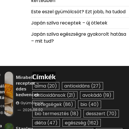
kertedben
Este eszel gyümölcsöt? Ezt jobb, ha tudod
Japán szilva receptek – új ötletek
Japán szilva egészségre gyakorolt hatása
– mit tud?
p
Címkék
Mirabella
receptek –
alma
(20)
antioxidáns
(27)
álás
édes
an –
kedvencek
antioxidánsok
(21)
avokádó
(19)
ztás
Gyümölcsök
betegségek
(86)
bio
(40)
csök
2026.08.02.
8.03.
bio termesztés
(18)
desszert
(70)
diéta
(47)
egészség
(162)
a
Stanley