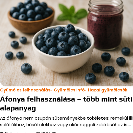
Gyümölcs felhasználás
Gyümölcs infó
Hazai gyümölcsök
Áfonya felhasználása – több mint süti
alapanyag
Az áfonya nem csupán süteményekbe tökéletes: remekül illi
salátákhoz, húsételekhez vagy akár reggeli zabkásához is.…