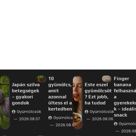
10
Finger
Japán szilva
gyümölcs,
Este eszel
banana
betegségek
amit
gyümölcsöt
felhaszná
– gyakori
azonnal
? Ezt jobb,
a
gondok
ültess el a
ha tudod
gyerekek
kertedben
k – ideáli
Gyümölcsök
Gyümölcsök
snack
Gyümölcsök
2026.08.07.
2026.08.06.
Gyümölc
2026.08.07.
2026.08