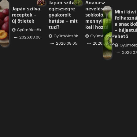
Japán szilva
Ananász
Japán szilva
egészségre
nevelése:
Mini kiwi
receptek –
gyakorolt
sokkoló,
felhaszná
új ötletek
hatása – mit
mennyi idő
a snackk
tud?
kell hozzá
Gyümölcsök
– héjastu
Gyümölcsök
Gyümölcsök
ehető
2026.08.06.
2026.08.05.
2026.08.05.
Gyümölc
2026.07