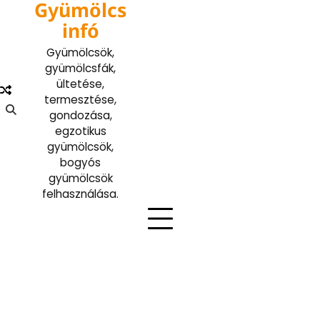
Gyümölcs
Skip
to
infó
content
Gyümölcsök,
gyümölcsfák,
ültetése,
termesztése,
gondozása,
egzotikus
gyümölcsök,
bogyós
gyümölcsök
felhasználása.