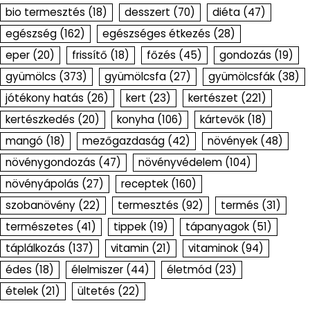
bio termesztés
(18)
desszert
(70)
diéta
(47)
egészség
(162)
egészséges étkezés
(28)
eper
(20)
frissítő
(18)
főzés
(45)
gondozás
(19)
gyümölcs
(373)
gyümölcsfa
(27)
gyümölcsfák
(38)
jótékony hatás
(26)
kert
(23)
kertészet
(221)
kertészkedés
(20)
konyha
(106)
kártevők
(18)
mangó
(18)
mezőgazdaság
(42)
növények
(48)
növénygondozás
(47)
növényvédelem
(104)
növényápolás
(27)
receptek
(160)
szobanövény
(22)
termesztés
(92)
termés
(31)
természetes
(41)
tippek
(19)
tápanyagok
(51)
táplálkozás
(137)
vitamin
(21)
vitaminok
(94)
édes
(18)
élelmiszer
(44)
életmód
(23)
ételek
(21)
ültetés
(22)