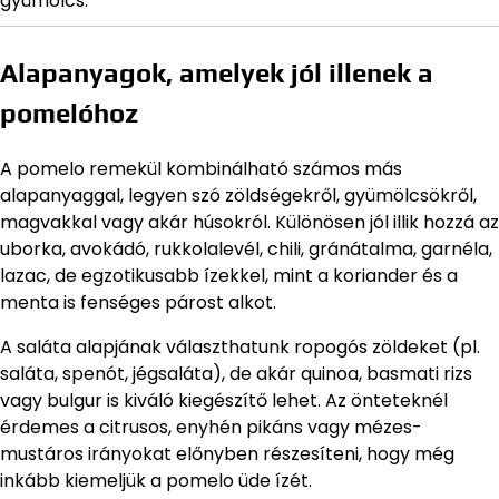
gyümölcs.
Alapanyagok, amelyek jól illenek a
pomelóhoz
A pomelo remekül kombinálható számos más
alapanyaggal, legyen szó zöldségekről, gyümölcsökről,
magvakkal vagy akár húsokról. Különösen jól illik hozzá az
uborka, avokádó, rukkolalevél, chili, gránátalma, garnéla,
lazac, de egzotikusabb ízekkel, mint a koriander és a
menta is fenséges párost alkot.
A saláta alapjának választhatunk ropogós zöldeket (pl.
saláta, spenót, jégsaláta), de akár quinoa, basmati rizs
vagy bulgur is kiváló kiegészítő lehet. Az önteteknél
érdemes a citrusos, enyhén pikáns vagy mézes-
mustáros irányokat előnyben részesíteni, hogy még
inkább kiemeljük a pomelo üde ízét.