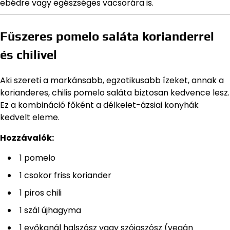
ebédre vagy egészséges vacsorára is.
Fűszeres pomelo saláta korianderrel
és chilivel
Aki szereti a markánsabb, egzotikusabb ízeket, annak a
korianderes, chilis pomelo saláta biztosan kedvence lesz.
Ez a kombináció főként a délkelet-ázsiai konyhák
kedvelt eleme.
Hozzávalók:
1 pomelo
1 csokor friss koriander
1 piros chili
1 szál újhagyma
1 evőkanál halszósz vagy szójaszósz (vegán