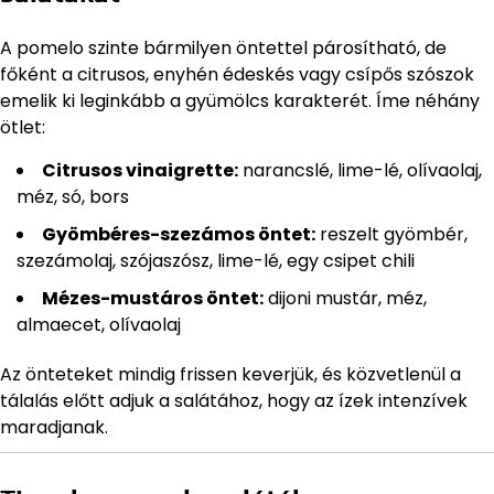
A pomelo szinte bármilyen öntettel párosítható, de
főként a citrusos, enyhén édeskés vagy csípős szószok
emelik ki leginkább a gyümölcs karakterét. Íme néhány
ötlet:
Citrusos vinaigrette:
narancslé, lime-lé, olívaolaj,
méz, só, bors
Gyömbéres-szezámos öntet:
reszelt gyömbér,
szezámolaj, szójaszósz, lime-lé, egy csipet chili
Mézes-mustáros öntet:
dijoni mustár, méz,
almaecet, olívaolaj
Az önteteket mindig frissen keverjük, és közvetlenül a
tálalás előtt adjuk a salátához, hogy az ízek intenzívek
maradjanak.