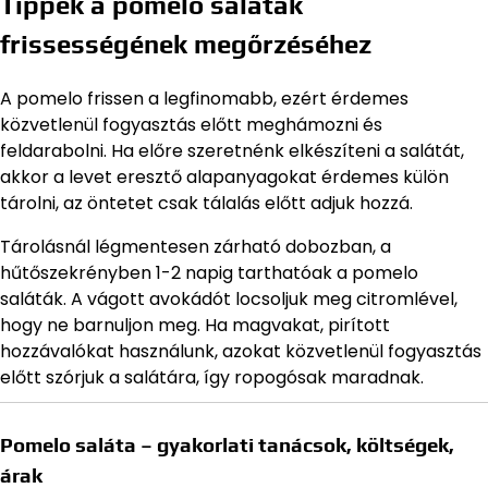
Tippek a pomelo saláták
frissességének megőrzéséhez
A pomelo frissen a legfinomabb, ezért érdemes
közvetlenül fogyasztás előtt meghámozni és
feldarabolni. Ha előre szeretnénk elkészíteni a salátát,
akkor a levet eresztő alapanyagokat érdemes külön
tárolni, az öntetet csak tálalás előtt adjuk hozzá.
Tárolásnál légmentesen zárható dobozban, a
hűtőszekrényben 1-2 napig tarthatóak a pomelo
saláták. A vágott avokádót locsoljuk meg citromlével,
hogy ne barnuljon meg. Ha magvakat, pirított
hozzávalókat használunk, azokat közvetlenül fogyasztás
előtt szórjuk a salátára, így ropogósak maradnak.
Pomelo saláta – gyakorlati tanácsok, költségek,
árak