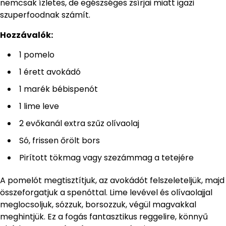
nemcsak ízletes, de egészséges zsírjai miatt igazi
szuperfoodnak számít.
Hozzávalók:
1 pomelo
1 érett avokádó
1 marék bébispenót
1 lime leve
2 evőkanál extra szűz olívaolaj
Só, frissen őrölt bors
Pirított tökmag vagy szezámmag a tetejére
A pomelót megtisztítjuk, az avokádót felszeleteljük, majd
összeforgatjuk a spenóttal. Lime levével és olívaolajjal
meglocsoljuk, sózzuk, borsozzuk, végül magvakkal
meghintjük. Ez a fogás fantasztikus reggelire, könnyű