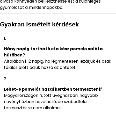
olvasó könnyedén beilleszthesse ezt a különleges
gyümölcsöt a mindennapokba.
Gyakran ismételt kérdések
Hány napig tartható el a kész pomelo saláta
hűtőben?
Általában 1-2 napig, ha légmentesen lezárjuk és csak
tálalás előtt adjuk hozzá az öntetet.
Lehet-e pomelót hazai kertben termeszteni?
Magyarországon fűtött üvegházban, nagyobb
növényházban nevelhető, de szabadföldi
termesztésre nem alkalmas.