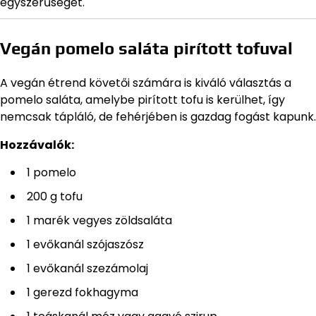
egyszerűséget.
Vegán pomelo saláta pirított tofuval
A vegán étrend követői számára is kiváló választás a
pomelo saláta, amelybe pirított tofu is kerülhet, így
nemcsak tápláló, de fehérjében is gazdag fogást kapunk.
Hozzávalók:
1 pomelo
200 g tofu
1 marék vegyes zöldsaláta
1 evőkanál szójaszósz
1 evőkanál szezámolaj
1 gerezd fokhagyma