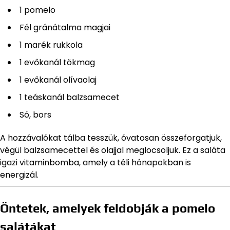
1 pomelo
Fél gránátalma magjai
1 marék rukkola
1 evőkanál tökmag
1 evőkanál olívaolaj
1 teáskanál balzsamecet
Só, bors
A hozzávalókat tálba tesszük, óvatosan összeforgatjuk,
végül balzsamecettel és olajjal meglocsoljuk. Ez a saláta
igazi vitaminbomba, amely a téli hónapokban is
energizál.
Öntetek, amelyek feldobják a pomelo
salátákat