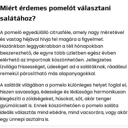
Miért érdemes pomelót választani
salátához?
A pomeló egyedülálló citrusféle, amely nagy méretével
és vastag héjával hívja fel magára a figyelmet.
Hazánkban leggyakrabban a téli hónapokban
beszerezhető, de egyre több üzletben egész évben
elérhető az importnak köszönhetően. Jellegzetes
ízvilága frissességet, üdeséget ad a salátáknak, ráadásul
remekül párosítható más alapanyagokkal.
A saláták világában a pomelo különleges helyet foglal el,
hiszen savassága, édessége és lédússága harmonikusan
kiegészíti a zöldségeket, húsokat, sőt, akár tenger
gyümölcseit is. Ennek köszönhetően a pomelo saláta
ideális választás mind ebédre, mind vacsorára, vagy akár
egy ünnepi asztalra is.