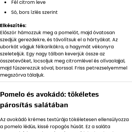
Fél citrom leve
Só, bors ízlés szerint
Elkészítés:
Először hámozzuk meg a pomelót, majd óvatosan
szedjük gerezdekre, és távolítsuk el a hártyákat. Az
uborkát vágjuk félkarikákra, a hagymát vékonyra
szeleteljük. Egy nagy tálban keverjük össze az
összetevőket, locsoljuk meg citromlével és olívaolajjal,
majd fűszerezzük sóval, borssal. Friss petrezselyemmel
megszórva tálaljuk.
Pomelo és avokádó: tökéletes
párosítás salátában
Az avokádó krémes textúrája tökéletesen ellensúlyozza
a pomelo lédús, kissé ropogós húsát. Ez a saláta