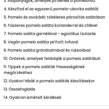
Alapanyagok, amelyek jól illenek a pomelóhoz
Készítsd el az egyszerű pomelo-uborka salátát
Pomelo és avokádó: tökéletes párosítás salátában
Fűszeres pomelo saláta korianderrel és chilivel
Pomelo saláta garnélával – egzotikus ízutazás
Vegán pomelo saláta pirított tofuval
Pomelo saláta gránátalmával és rukkolával
Öntetek, amelyek feldobják a pomelo salátákat
Tippek a pomelo saláták frissességének
megőrzéséhez
Gyakori hibák a pomelo saláták készítésekor
Összefoglalás
Gyakran ismételt kérdések