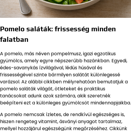
Pomelo saláták: frissesség minden
falatban
A pomelo, más néven pompelmusz, igazi egzotikus
gyümölcs, amely egyre népszerűbb hazánkban. Egyedi,
édes-savanykás ízvilágával, lédús húsával és
frissességével szinte bármilyen salátát különlegessé
varázsol. Az alábbi cikkben mélyrehatóan bemutatjuk a
pomelo saláták világát, ötleteket és praktikus
tanácsokat adunk azok számára, akik szeretnék
beépíteni ezt a különleges gyümölcsöt mindennapjaikba.
A pomelo nemcsak ízletes, de rendkívül egészséges is,
hiszen rengeteg vitamint, ásványi anyagot tartalmaz,
mellyel hozzájárul egészségünk megőrzéséhez. Cikkünk