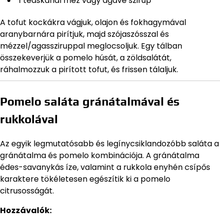
1 teáskanál méz vagy agavé szirup
A tofut kockákra vágjuk, olajon és fokhagymával
aranybarnára pirítjuk, majd szójaszósszal és
mézzel/agassziruppal meglocsoljuk. Egy tálban
összekeverjük a pomelo húsát, a zöldsalátát,
ráhalmozzuk a pirított tofut, és frissen tálaljuk.
Pomelo saláta gránátalmával és
rukkolával
Az egyik legmutatósabb és legínycsiklandozóbb saláta a
gránátalma és pomelo kombinációja. A gránátalma
édes-savanykás íze, valamint a rukkola enyhén csípős
karaktere tökéletesen egészítik ki a pomelo
citrusosságát.
Hozzávalók: