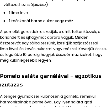
változathoz szójaszósz)
1 lime leve
1 teáskanál barna cukor vagy méz
A pomelót gerezdekre szedjük, a chilit felkarikázzuk, a
koriandert és újhagymát apróra vágjuk. Minden
összetevőt egy tálba teszünk, ízesítjük szójaszósszal,
lime lével, és kevés cukorral vagy mézzel. Keverjük össze,
és legalább 10 percig hagyjuk összeérni az ízeket, hogy
még különlegesebb legyen.
Pomelo saláta garnélával – egzotikus
ízutazás
A tenger gyümölcsei, különösen a garnéla, remekül
harmonizálnak a pomelóval. Egy ilyen saláta igazi