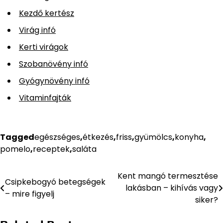
Kezdő kertész
Virág infó
Kerti virágok
Szobanövény infó
Gyógynövény infó
Vitaminfajták
Tagged
egészséges
,
étkezés
,
friss
,
gyümölcs
,
konyha
,
pomelo
,
receptek
,
saláta
Kent mangó termesztése
Bejegyzés
Csipkebogyó betegségek
lakásban – kihívás vagy
– mire figyelj
navigáció
siker?