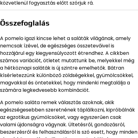
közvetlenül fogyasztás előtt szórjuk rá.
Összefoglalás
A pomelo igazi kincse lehet a saláták világának, amely
nemcsak ízével, de egészséges összetevőivel is
hozzájárul egy kiegyensúlyozott étrendhez. A cikkben
számos variációt, ötletet mutattunk be, melyekkel még
a hétköznapi saláták is új szintre emelhetők. Bátran
kísérletezzünk különböző zöldségekkel, gyümölcsökkel,
magvakkal és öntetekkel, hogy mindenki megtalálja a
számára legkedvesebb kombinációt.
A pomelo saláta remek választás azoknak, akik
egészségesebben szeretnének táplálkozni, kipróbálnák
az egzotikus gyümölcsöket, vagy egyszerűen csak
valami újdonságra vágynak. Ültetésről, gondozásról,
beszerzésről és felhasználásról is szó esett, hogy minden