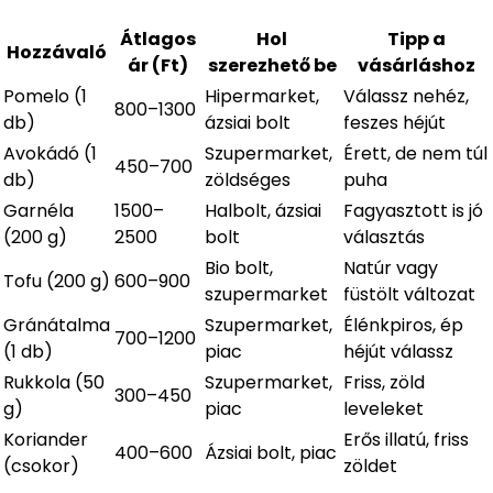
Átlagos
Hol
Tipp a
Hozzávaló
ár (Ft)
szerezhető be
vásárláshoz
Pomelo (1
Hipermarket,
Válassz nehéz,
800–1300
db)
ázsiai bolt
feszes héjút
Avokádó (1
Szupermarket,
Érett, de nem túl
450–700
db)
zöldséges
puha
Garnéla
1500–
Halbolt, ázsiai
Fagyasztott is jó
(200 g)
2500
bolt
választás
Bio bolt,
Natúr vagy
Tofu (200 g)
600–900
szupermarket
füstölt változat
Gránátalma
Szupermarket,
Élénkpiros, ép
700–1200
(1 db)
piac
héjút válassz
Rukkola (50
Szupermarket,
Friss, zöld
300–450
g)
piac
leveleket
Koriander
Erős illatú, friss
400–600
Ázsiai bolt, piac
(csokor)
zöldet