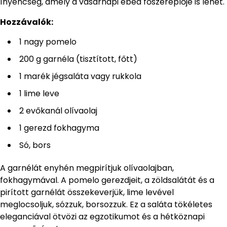
ínyencség, amely a vasárnapi ebéd főszereplője is lehet.
Hozzávalók:
1 nagy pomelo
200 g garnéla (tisztított, főtt)
1 marék jégsaláta vagy rukkola
1 lime leve
2 evőkanál olívaolaj
1 gerezd fokhagyma
Só, bors
A garnélát enyhén megpirítjuk olívaolajban,
fokhagymával. A pomelo gerezdjeit, a zöldsalátát és a
pirított garnélát összekeverjük, lime levével
meglocsoljuk, sózzuk, borsozzuk. Ez a saláta tökéletes
eleganciával ötvözi az egzotikumot és a hétköznapi