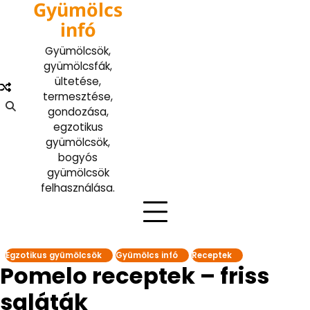
Gyümölcs
Skip
to
infó
content
Gyümölcsök,
gyümölcsfák,
ültetése,
termesztése,
gondozása,
egzotikus
gyümölcsök,
bogyós
gyümölcsök
felhasználása.
Egzotikus gyümölcsök
Gyümölcs infó
Receptek
Pomelo receptek – friss
saláták