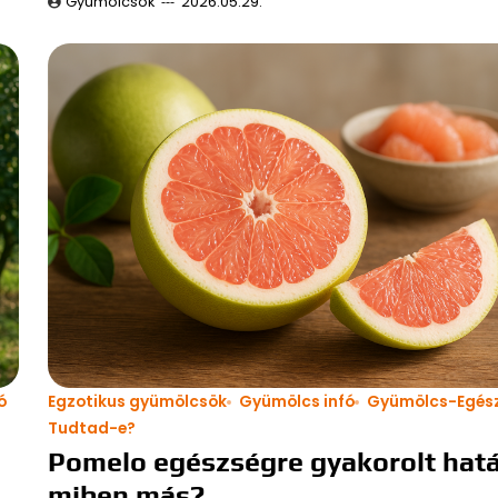
Gyümölcsök
2026.05.29.
ó
Egzotikus gyümölcsök
Gyümölcs infó
Gyümölcs-Egés
Tudtad-e?
Pomelo egészségre gyakorolt hat
miben más?