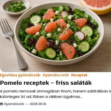
Egzotikus gyümölcsök
Gyümölcs infó
Receptek
Pomelo receptek – friss saláták
A pomelo nemcsak önmagában finom, hanem salátákban i
különleges ízt ad. Ebben a cikkben izgalmas…
Gyümölcsök
2026.06.16.