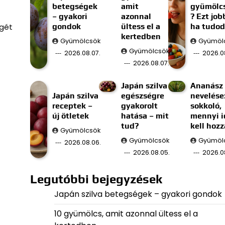
betegségek
amit
gyümölc
– gyakori
azonnal
? Ezt job
gondok
ültess el a
ha tudod
égét
kertedben
Gyümölcsök
Gyümöl
Gyümölcsök
2026.08.07.
2026.0
2026.08.07.
Japán szilva
Ananász
Japán szilva
egészségre
nevelése
receptek –
gyakorolt
sokkoló,
új ötletek
hatása – mit
mennyi i
tud?
kell hozz
Gyümölcsök
Gyümölcsök
Gyümöl
2026.08.06.
2026.08.05.
2026.0
Legutóbbi bejegyzések
Japán szilva betegségek – gyakori gondok
10 gyümölcs, amit azonnal ültess el a