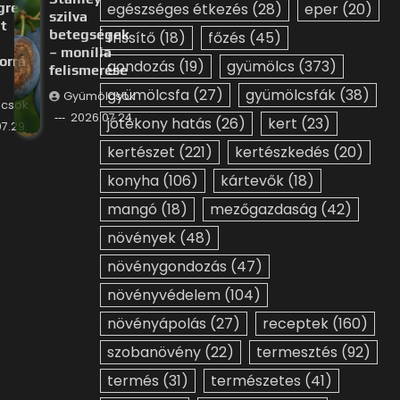
gre
egészséges étkezés
(28)
eper
(20)
szilva
t
betegségek
frissítő
(18)
főzés
(45)
– monília
orrá
gondozás
(19)
gyümölcs
(373)
felismerése
gyümölcsfa
(27)
gyümölcsfák
(38)
Gyümölcsök
csök
2026.07.24.
jótékony hatás
(26)
kert
(23)
7.29.
kertészet
(221)
kertészkedés
(20)
konyha
(106)
kártevők
(18)
mangó
(18)
mezőgazdaság
(42)
növények
(48)
növénygondozás
(47)
növényvédelem
(104)
növényápolás
(27)
receptek
(160)
szobanövény
(22)
termesztés
(92)
termés
(31)
természetes
(41)