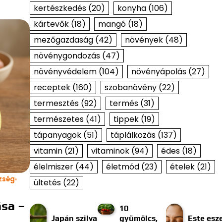
kertészkedés
(20)
konyha
(106)
kártevők
(18)
mangó
(18)
mezőgazdaság
(42)
növények
(48)
növénygondozás
(47)
növényvédelem
(104)
növényápolás
(27)
receptek
(160)
szobanövény
(22)
termesztés
(92)
termés
(31)
természetes
(41)
tippek
(19)
tápanyagok
(51)
táplálkozás
(137)
vitamin
(21)
vitaminok
(94)
édes
(18)
élelmiszer
(44)
életmód
(23)
ételek
(21)
zség
ültetés
(22)
ása –
10
Japán szilva
gyümölcs,
Este esze