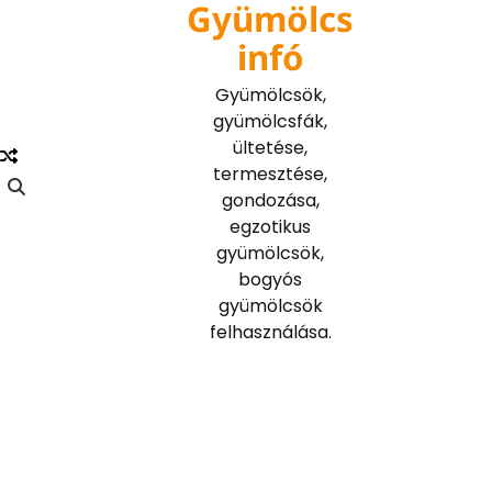
Gyümölcs
Skip
to
infó
content
Gyümölcsök,
gyümölcsfák,
ültetése,
termesztése,
gondozása,
egzotikus
gyümölcsök,
bogyós
gyümölcsök
felhasználása.