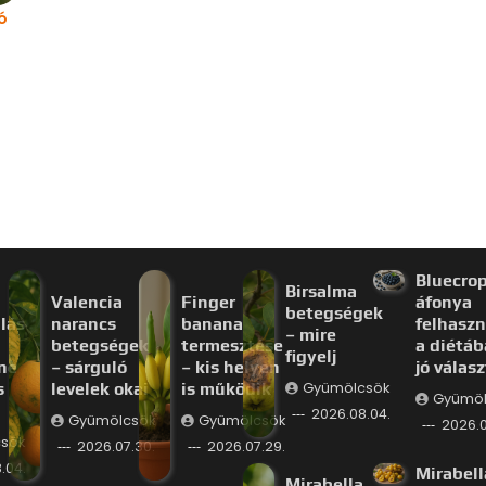
ó
Bluecro
Birsalma
Valencia
Finger
áfonya
betegségek
lás
narancs
banana
felhaszn
– mire
betegségek
termesztése
a diétáb
figyelj
ne
– sárguló
– kis helyen
jó válas
s
levelek okai
is működik
Gyümölcsök
Gyümöl
2026.08.04.
Gyümölcsök
Gyümölcsök
2026.0
sök
2026.07.30.
2026.07.29.
.04.
Mirabell
Mirabella