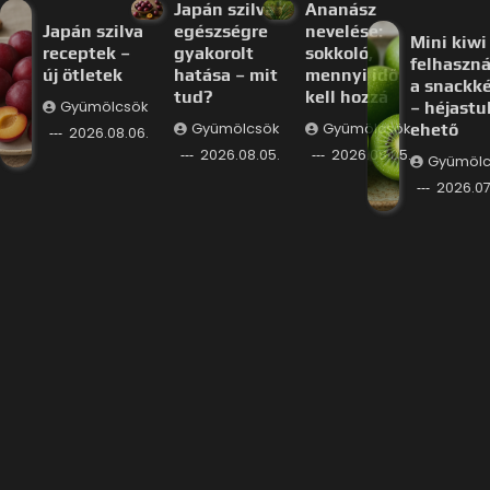
Japán szilva
Ananász
Japán szilva
egészségre
nevelése:
Mini kiwi
receptek –
gyakorolt
sokkoló,
felhaszná
új ötletek
hatása – mit
mennyi idő
a snackk
tud?
kell hozzá
Gyümölcsök
– héjastu
Gyümölcsök
Gyümölcsök
ehető
2026.08.06.
2026.08.05.
2026.08.05.
Gyümölc
2026.07