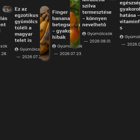
egészsé
szilva
Ez az
gyakorol
Finger
termesztése
egzotikus
hatása –
lás
banana
– könnyen
gyümölcs
vitaminf
ént
betegségek
nevelhető
túléli a
s
l
– gyakori
magyar
Gyümölcsök
hibák
Gyümöl
telet is
2026.08.01.
2026.0
sök
Gyümölcsök
Gyümölcsök
.28.
2026.07.23.
2026.07.25.