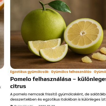
Egzotikus gyümölcsök
Gyümölcs felhasználás
Gyümöl
Pomelo felhasználása – különlege
citrus
s
A pomelo nemcsak frissítő gyümölcsként, de salátákb
desszertekben és egzotikus italokban is különleges ízt