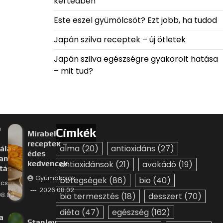
kertedben
Este eszel gyümölcsöt? Ezt jobb, ha tudod
Japán szilva receptek – új ötletek
Japán szilva egészségre gyakorolt hatása
– mit tud?
p
Címkék
Mirabella
receptek –
alma
(20)
antioxidáns
(27)
álás
édes
an –
kedvencek
antioxidánsok
(21)
avokádó
(19)
ztás
Gyümölcsök
betegségek
(86)
bio
(40)
csök
2026.08.02.
8.03.
bio termesztés
(18)
desszert
(70)
diéta
(47)
egészség
(162)
a
Stanley