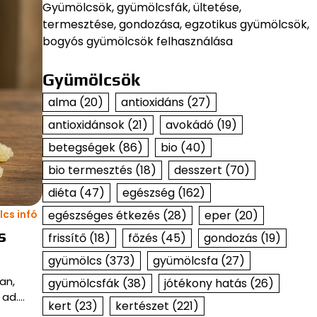
Gyümölcsök, gyümölcsfák, ültetése,
termesztése, gondozása, egzotikus gyümölcsök,
bogyós gyümölcsök felhasználása
Gyümölcsök
alma
(20)
antioxidáns
(27)
antioxidánsok
(21)
avokádó
(19)
betegségek
(86)
bio
(40)
bio termesztés
(18)
desszert
(70)
diéta
(47)
egészség
(162)
egészséges étkezés
(28)
eper
(20)
cs infó
s
frissítő
(18)
főzés
(45)
gondozás
(19)
gyümölcs
(373)
gyümölcsfa
(27)
an,
gyümölcsfák
(38)
jótékony hatás
(26)
 ad.…
kert
(23)
kertészet
(221)