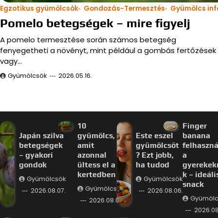
Egzotikus gyümölcsök
Gondozás-Termesztés
Gyümölcs inf
Pomelo betegségek – mire figyelj
A pomelo termesztése során számos betegség
fenyegetheti a növényt, mint például a gombás fertőzések
vagy…
Gyümölcsök
2026.05.16.
10
Finger
Japán szilva
gyümölcs,
Este eszel
banana
betegségek
amit
gyümölcsöt
felhaszná
– gyakori
azonnal
? Ezt jobb,
a
gondok
ültess el a
ha tudod
gyerekek
kertedben
k – ideáli
Gyümölcsök
Gyümölcsök
snack
Gyümölcsök
2026.08.07.
2026.08.06.
Gyümölc
2026.08.07.
2026.08