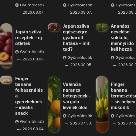
Gyümölcsök
Gyümölcsök
Gyümölcs
2026.08.07.
2026.08.07.
2026.08.
Japán szilva
Ananász
Japán szilva
egészségre
nevelése:
receptek – új
gyakorolt
sokkoló,
ötletek
hatása – mit
mennyi idő
tud?
kell hozzá
Gyümölcsök
Gyümölcsök
Gyümölcs
2026.08.06.
2026.08.05.
2026.08.
Finger
banana
Valencia
Finger
felhasználás
narancs
banana
a
betegségek –
termesztés
gyerekeknek
sárguló
– kis helyen 
– ideális
levelek okai
működik
snack
Gyümölcsök
Gyümölcs
Gyümölcsök
2026.07.30.
2026.07.2
2026.08.04.