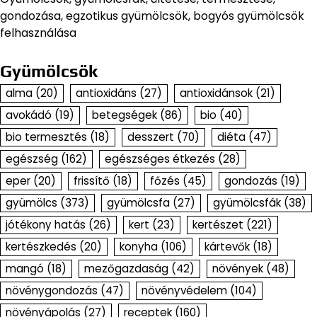
gondozása, egzotikus gyümölcsök, bogyós gyümölcsök
felhasználása
Gyümölcsök
alma
(20)
antioxidáns
(27)
antioxidánsok
(21)
avokádó
(19)
betegségek
(86)
bio
(40)
bio termesztés
(18)
desszert
(70)
diéta
(47)
egészség
(162)
egészséges étkezés
(28)
eper
(20)
frissítő
(18)
főzés
(45)
gondozás
(19)
gyümölcs
(373)
gyümölcsfa
(27)
gyümölcsfák
(38)
jótékony hatás
(26)
kert
(23)
kertészet
(221)
kertészkedés
(20)
konyha
(106)
kártevők
(18)
mangó
(18)
mezőgazdaság
(42)
növények
(48)
növénygondozás
(47)
növényvédelem
(104)
növényápolás
(27)
receptek
(160)