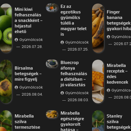
Ez az
Mini kiwi
egzotikus
Finger
felhasználás
gyümölcs
banana
a snackként –
túléli a
betegségek
héjastul
magyar telet
gyakori hib
ehető
is
Gyümölcs
Gyümölcsök
Gyümölcsök
2026.07.2
2026.07.28.
2026.07.25.
Bluecrop
Mirabella
Birsalma
áfonya
receptek –
betegségek –
felhasználás
édes
mire figyelj
a diétában –
kedvencek
jó választás
Gyümölcsök
Gyümölcs
Gyümölcsök
2026.08.04.
2026.08.
2026.08.03.
Mirabella
Mirabella
Stanley
egészségre
szilva
szilva
gyakorolt
termesztése
betegségek
hatása –