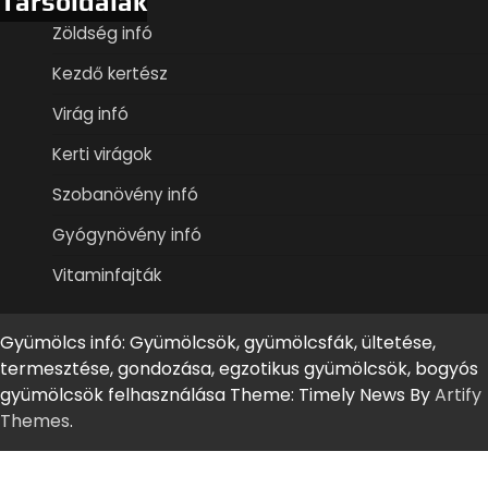
Társoldalak
Zöldség infó
Kezdő kertész
Virág infó
Kerti virágok
Szobanövény infó
Gyógynövény infó
Vitaminfajták
Gyümölcs infó: Gyümölcsök, gyümölcsfák, ültetése,
termesztése, gondozása, egzotikus gyümölcsök, bogyós
gyümölcsök felhasználása Theme: Timely News By
Artify
Themes
.