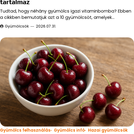
tartalmaz
Tudtad, hogy néhány gyümölcs igazi vitaminbomba? Ebben
a cikkben bemutatjuk azt a 10 gyümölcsöt, amelyek…
Gyümölcsök
2026.07.31.
Gyümölcs felhasználás
Gyümölcs infó
Hazai gyümölcsök