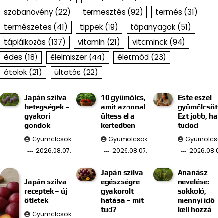
szobanövény
(22)
termesztés
(92)
termés
(31)
természetes
(41)
tippek
(19)
tápanyagok
(51)
táplálkozás
(137)
vitamin
(21)
vitaminok
(94)
édes
(18)
élelmiszer
(44)
életmód
(23)
ételek
(21)
ültetés
(22)
Japán szilva
10 gyümölcs,
Este eszel
betegségek –
amit azonnal
gyümölcsöt
gyakori
ültess el a
Ezt jobb, ha
gondok
kertedben
tudod
Gyümölcsök
Gyümölcsök
Gyümölcs
2026.08.07.
2026.08.07.
2026.08.
Japán szilva
Ananász
Japán szilva
egészségre
nevelése:
receptek – új
gyakorolt
sokkoló,
ötletek
hatása – mit
mennyi idő
tud?
kell hozzá
Gyümölcsök