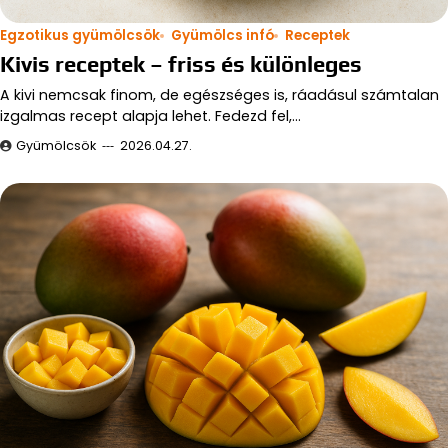
Egzotikus gyümölcsök
Gyümölcs infó
Receptek
Kivis receptek – friss és különleges
A kivi nemcsak finom, de egészséges is, ráadásul számtalan
izgalmas recept alapja lehet. Fedezd fel,…
Gyümölcsök
2026.04.27.