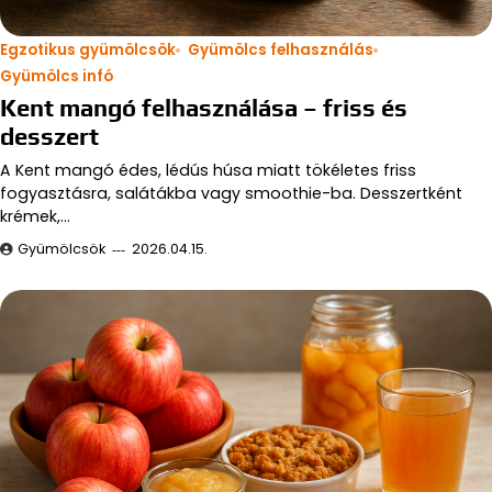
Egzotikus gyümölcsök
Gyümölcs felhasználás
Gyümölcs infó
Kent mangó felhasználása – friss és
desszert
A Kent mangó édes, lédús húsa miatt tökéletes friss
fogyasztásra, salátákba vagy smoothie-ba. Desszertként
krémek,…
Gyümölcsök
2026.04.15.