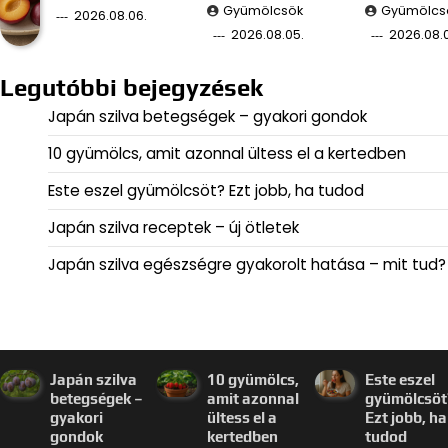
Gyümölcsök
Gyümölcs
2026.08.06.
2026.08.05.
2026.08.
Legutóbbi bejegyzések
Japán szilva betegségek – gyakori gondok
10 gyümölcs, amit azonnal ültess el a kertedben
Este eszel gyümölcsöt? Ezt jobb, ha tudod
Japán szilva receptek – új ötletek
Japán szilva egészségre gyakorolt hatása – mit tud?
Japán szilva
10 gyümölcs,
Este eszel
betegségek –
amit azonnal
gyümölcsöt
gyakori
ültess el a
Ezt jobb, ha
gondok
kertedben
tudod