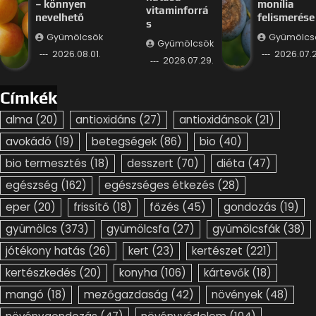
– könnyen
monília
vitaminforrá
nevelhető
felismerése
s
Gyümölcsök
Gyümölcs
Gyümölcsök
2026.08.01.
2026.07.2
2026.07.29.
Címkék
alma
(20)
antioxidáns
(27)
antioxidánsok
(21)
avokádó
(19)
betegségek
(86)
bio
(40)
bio termesztés
(18)
desszert
(70)
diéta
(47)
egészség
(162)
egészséges étkezés
(28)
eper
(20)
frissítő
(18)
főzés
(45)
gondozás
(19)
gyümölcs
(373)
gyümölcsfa
(27)
gyümölcsfák
(38)
jótékony hatás
(26)
kert
(23)
kertészet
(221)
kertészkedés
(20)
konyha
(106)
kártevők
(18)
mangó
(18)
mezőgazdaság
(42)
növények
(48)