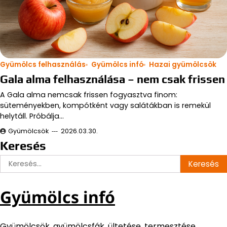
Gyümölcs felhasználás
Gyümölcs infó
Hazai gyümölcsök
Gala alma felhasználása – nem csak frissen
A Gala alma nemcsak frissen fogyasztva finom:
süteményekben, kompótként vagy salátákban is remekül
helytáll. Próbálja…
Gyümölcsök
2026.03.30.
Keresés
Keresés:
Gyümölcs infó
Gyümölcsök, gyümölcsfák, ültetése, termesztése,