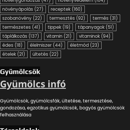
növénygondozás
(47)
növényvédelem
(104)
növényápolás
(27)
receptek
(160)
szobanövény
(22)
termesztés
(92)
termés
(31)
természetes
(41)
tippek
(19)
tápanyagok
(51)
táplálkozás
(137)
vitamin
(21)
vitaminok
(94)
édes
(18)
élelmiszer
(44)
életmód
(23)
ételek
(21)
ültetés
(22)
Gyümölcsök
Gyümölcs infó
Gyümölcsök, gyümölcsfák, ültetése, termesztése,
gondozása, egzotikus gyümölcsök, bogyós gyümölcsök
felhasználása