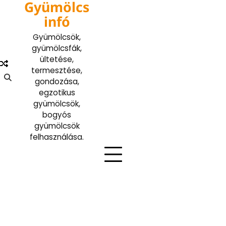
Gyümölcs
Skip
to
infó
content
Gyümölcsök,
gyümölcsfák,
ültetése,
termesztése,
gondozása,
egzotikus
gyümölcsök,
bogyós
gyümölcsök
felhasználása.